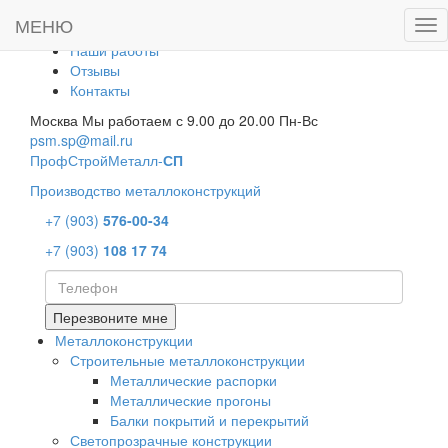
Главная
МЕНЮ
Пок
Производство
ме
Наши работы
Отзывы
Контакты
Москва
Мы работаем с 9.00 до 20.00 Пн-Вс
psm.sp@mail.ru
П
роф
С
трой
М
еталл-
СП
Производство металлоконструкций
+7 (903)
576-00-34
+7 (903)
108 17 74
Перезвоните мне
Металлоконструкции
Строительные металлоконструкции
Металлические распорки
Металлические прогоны
Балки покрытий и перекрытий
Светопрозрачные конструкции