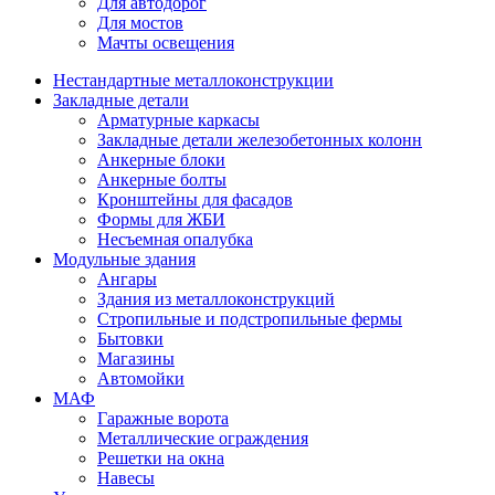
Для автодорог
Для мостов
Мачты освещения
Нестандартные металлоконструкции
Закладные детали
Арматурные каркасы
Закладные детали железобетонных колонн
Анкерные блоки
Анкерные болты
Кронштейны для фасадов
Формы для ЖБИ
Несъемная опалубка
Модульные здания
Ангары
Здания из металлоконструкций
Стропильные и подстропильные фермы
Бытовки
Магазины
Автомойки
МАФ
Гаражные ворота
Металлические ограждения
Решетки на окна
Навесы