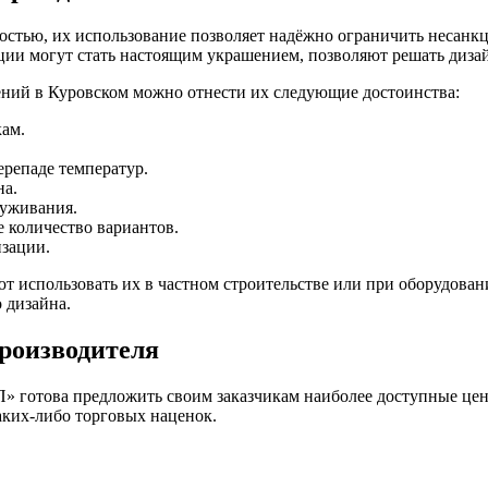
остью, их использование позволяет надёжно ограничить несанк
ии могут стать настоящим украшением, позволяют решать дизай
ний в Куровском можно отнести их следующие достоинства:
кам.
ерепаде температур.
на.
луживания.
 количество вариантов.
изации.
т использовать их в частном строительстве или при оборудован
 дизайна.
роизводителя
готова предложить своим заказчикам наиболее доступные цены
аких-либо торговых наценок.