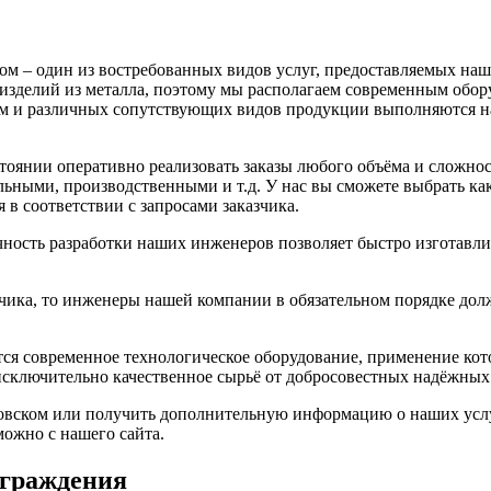
ком – один из востребованных видов услуг, предоставляемых 
изделий из металла, поэтому мы располагаем современным обор
ком и различных сопутствующих видов продукции выполняются 
тоянии оперативно реализовать заказы любого объёма и сложнос
ными, производственными и т.д. У нас вы сможете выбрать как
в соответствии с запросами заказчика.
чность разработки наших инженеров позволяет быстро изготавл
азчика, то инженеры нашей компании в обязательном порядке до
я современное технологическое оборудование, применение кот
исключительно качественное сырьё от добросовестных надёжных
овском или получить дополнительную информацию о наших услуг
можно с нашего сайта.
ограждения