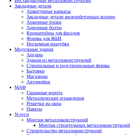
Нестандартные металлоконструкции
Закладные детали
Арматурные каркасы
Закладные детали железобетонных колонн
Анкерные блоки
Анкерные болты
Кронштейны для фасадов
Формы для ЖБИ
Несъемная опалубка
Модульные здания
Ангары
Здания из металлоконструкций
Стропильные и подстропильные фермы
Бытовки
Магазины
Автомойки
МАФ
Гаражные ворота
Металлические ограждения
Решетки на окна
Навесы
Услуги
Монтаж металлоконструкций
Монтаж строительных металлоконструкций
Строительство металлоконструкций