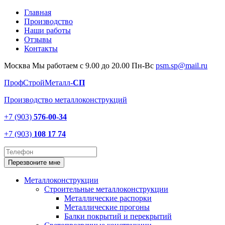
Главная
Производство
Наши работы
Отзывы
Контакты
Москва
Мы работаем с 9.00 до 20.00 Пн-Вс
psm.sp@mail.ru
П
роф
С
трой
М
еталл-
СП
Производство металлоконструкций
+7 (903)
576-00-34
+7 (903)
108 17 74
Перезвоните мне
Металлоконструкции
Строительные металлоконструкции
Металлические распорки
Металлические прогоны
Балки покрытий и перекрытий