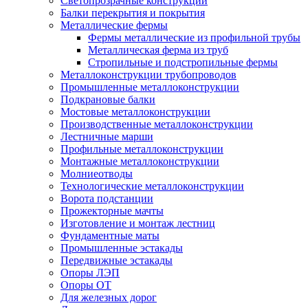
Светопрозрачные конструкции
Балки перекрытия и покрытия
Металлические фермы
Фермы металлические из профильной трубы
Металлическая ферма из труб
Стропильные и подстропильные фермы
Металлоконструкции трубопроводов
Промышленные металлоконструкции
Подкрановые балки
Мостовые металлоконструкции
Производственные металлоконструкции
Лестничные марши
Профильные металлоконструкции
Монтажные металлоконструкции
Молниеотводы
Технологические металлоконструкции
Ворота подстанции
Прожекторные мачты
Изготовление и монтаж лестниц
Фундаментные маты
Промышленные эстакады
Передвижные эстакады
Опоры ЛЭП
Опоры ОТ
Для железных дорог